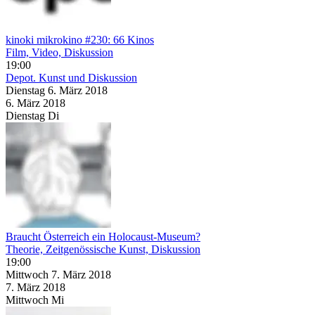
kinoki mikrokino #230: 66 Kinos
Film, Video, Diskussion
19:00
Depot. Kunst und Diskussion
Dienstag
6. März
2018
6. März
2018
Dienstag
Di
Braucht Österreich ein Holocaust-Museum?
Theorie, Zeitgenössische Kunst, Diskussion
19:00
Mittwoch
7. März
2018
7. März
2018
Mittwoch
Mi