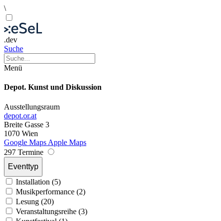
\
.dev
Suche
Menü
Depot. Kunst und Diskussion
Ausstellungsraum
depot.or.at
Breite Gasse 3
1070 Wien
Google Maps
Apple Maps
297 Termine
Eventtyp
Installation (5)
Musikperformance (2)
Lesung (20)
Veranstaltungsreihe (3)