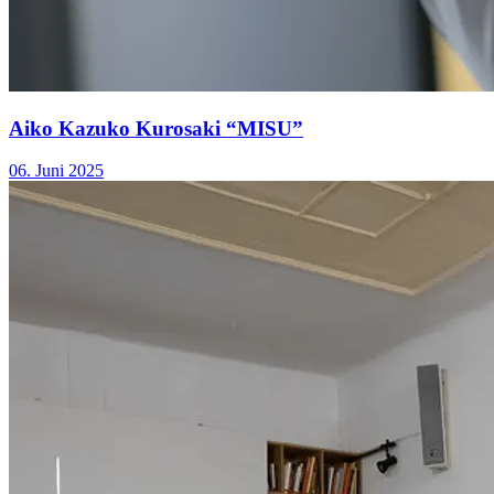
Aiko Kazuko Kurosaki “MISU”
06. Juni 2025