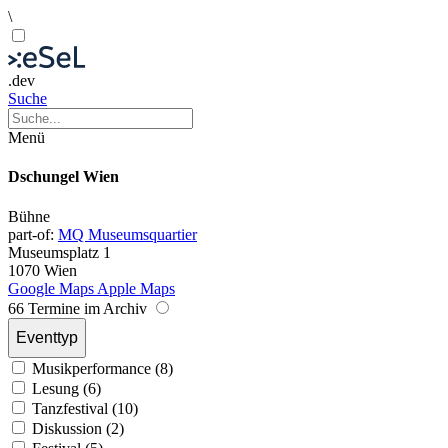
\
.dev
Suche
Menü
Dschungel Wien
Bühne
part-of:
MQ Museumsquartier
Museumsplatz 1
1070 Wien
Google Maps
Apple Maps
66 Termine im Archiv
Eventtyp
Musikperformance (8)
Lesung (6)
Tanzfestival (10)
Diskussion (2)