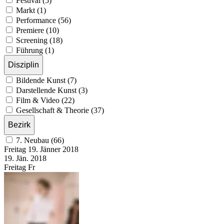
Festival (5)
Markt (1)
Performance (56)
Premiere (10)
Screening (18)
Führung (1)
Disziplin
Bildende Kunst (7)
Darstellende Kunst (3)
Film & Video (22)
Gesellschaft & Theorie (37)
Bezirk
7. Neubau (66)
Freitag
19. Jänner
2018
19. Jän.
2018
Freitag
Fr