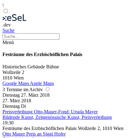
\
.dev
Suche
Menü
Festräume des Erzbischöflichen Palais
Historisches Gebäude
Bühne
Wollzeile 2
1010 Wien
Google Maps
Apple Maps
3 Termine im Archiv
Dienstag
27. März
2018
27. März
2018
Dienstag
Di
Preisverleihung Otto-Mauer-Fond: Ursula Mayer
Bildende Kunst, Zeitgenössische Kunst, Preisverleihung
19:30
Festräume des Erzbischöflichen Palais Wollzeile 2, 1010 Wien
Otto Mauer Preis an Siggi Hofer