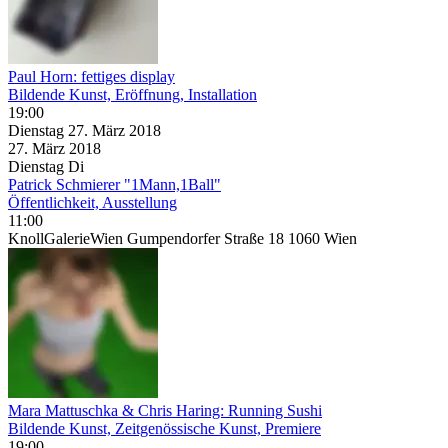
Paul Horn: fettiges display
Bildende Kunst, Eröffnung, Installation
19:00
Dienstag
27. März
2018
27. März
2018
Dienstag
Di
Patrick Schmierer "1Mann,1Ball"
Öffentlichkeit, Ausstellung
11:00
KnollGalerieWien Gumpendorfer Straße 18 1060 Wien
Mara Mattuschka & Chris Haring: Running Sushi
Bildende Kunst, Zeitgenössische Kunst, Premiere
19:00