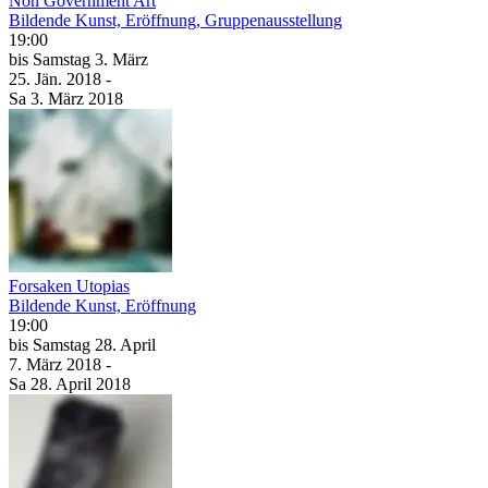
Non Government Art
Bildende Kunst, Eröffnung, Gruppenausstellung
19:00
bis
Samstag
3. März
25. Jän.
2018
-
Sa
3. März
2018
Forsaken Utopias
Bildende Kunst, Eröffnung
19:00
bis
Samstag
28. April
7. März
2018
-
Sa
28. April
2018