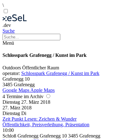
\
.dev
Suche
Menü
Schlosspark Grafenegg / Kunst im Park
Outdoors
Öffentlicher Raum
operator:
Schlosspark Grafenegg / Kunst im Park
Grafenegg 10
3485 Grafenegg
Google Maps
Apple Maps
4 Termine im Archiv
Dienstag
27. März
2018
27. März
2018
Dienstag
Di
Zeit Punkt Lesen: Zeichen & Wunder
Öffentlichkeit, Preisverleihung, Präsentation
10:00
Schloß Grafenegg Grafenegg 10 3485 Grafenegg