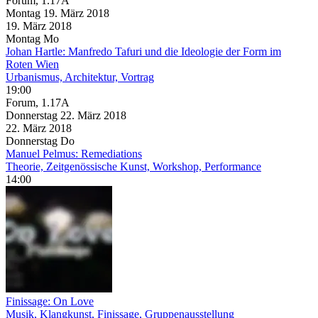
Forum, 1.17A
Montag
19. März
2018
19. März
2018
Montag
Mo
Johan Hartle: Manfredo Tafuri und die Ideologie der Form im
Roten Wien
Urbanismus, Architektur, Vortrag
19:00
Forum, 1.17A
Donnerstag
22. März
2018
22. März
2018
Donnerstag
Do
Manuel Pelmus: Remediations
Theorie, Zeitgenössische Kunst, Workshop, Performance
14:00
Finissage: On Love
Musik, Klangkunst, Finissage, Gruppenausstellung