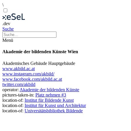
\
.dev
Suche
Menü
Akademie der bildenden Künste Wien
Akademisches Gebäude
Hauptgebäude
www.akbild.ac.at
www.instagram.com/akbild/
www.facebook.com/akbild.ac.at
twitter.com/akbild
operator:
Akademie der bildenden Künste
pictures-taken-in:
Platz nehmen #3
location-of:
Institut für Bildende Kunst
location-of:
Institut für Kunst und Architektur
location-of:
Universitätsbibliothek Bildende