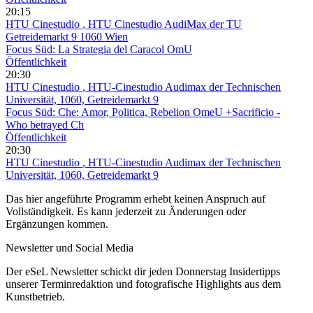
20:15
HTU Cinestudio
, HTU Cinestudio AudiMax der TU
Getreidemarkt 9 1060 Wien
Focus Süd: La Strategia del Caracol OmU
Öffentlichkeit
20:30
HTU Cinestudio
, HTU-Cinestudio Audimax der Technischen
Universität, 1060, Getreidemarkt 9
Focus Süd: Che: Amor, Politica, Rebelion OmeU +Sacrificio -
Who betrayed Ch
Öffentlichkeit
20:30
HTU Cinestudio
, HTU-Cinestudio Audimax der Technischen
Universität, 1060, Getreidemarkt 9
Das hier angeführte Programm erhebt keinen Anspruch auf
Vollständigkeit. Es kann jederzeit zu Änderungen oder
Ergänzungen kommen.
Newsletter und Social Media
Der eSeL Newsletter schickt dir jeden Donnerstag Insidertipps
unserer Terminredaktion und fotografische Highlights aus dem
Kunstbetrieb.