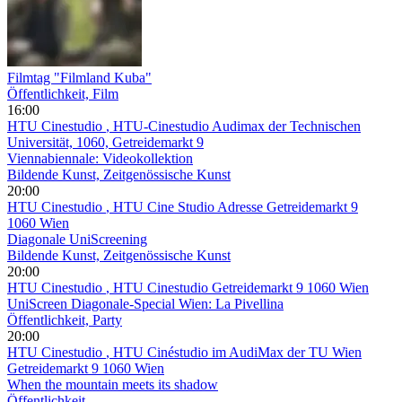
Filmtag "Filmland Kuba"
Öffentlichkeit, Film
16:00
HTU Cinestudio
, HTU-Cinestudio Audimax der Technischen
Universität, 1060, Getreidemarkt 9
Viennabiennale: Videokollektion
Bildende Kunst, Zeitgenössische Kunst
20:00
HTU Cinestudio
, HTU Cine Studio Adresse Getreidemarkt 9
1060 Wien
Diagonale UniScreening
Bildende Kunst, Zeitgenössische Kunst
20:00
HTU Cinestudio
, HTU Cinestudio Getreidemarkt 9 1060 Wien
UniScreen Diagonale-Special Wien: La Pivellina
Öffentlichkeit, Party
20:00
HTU Cinestudio
, HTU Cinéstudio im AudiMax der TU Wien
Getreidemarkt 9 1060 Wien
When the mountain meets its shadow
Öffentlichkeit