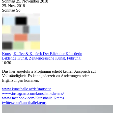
Sonntag
25. November
2018
25. Nov.
2018
Sonntag
So
Kunst, Kaffee & Kipferl: Der Blick der Künstlerin
Bildende Kunst, Zeitgenössische Kunst, Führung
10:30
Das hier angeführte Programm erhebt keinen Anspruch auf
Vollständigkeit. Es kann jederzeit zu Änderungen oder
Ergänzungen kommen.
www.kunsthalle.at/de/startseite
www.instagram.com/kunsthalle.krems/
www.facebook.com/Kunsthalle.Krems
twitter.com/kunsthallekrems