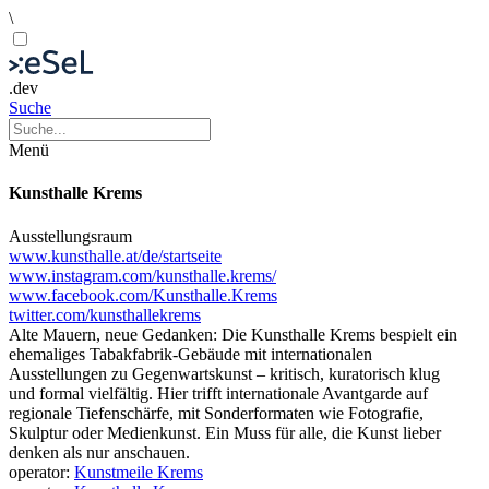
\
.dev
Suche
Menü
Kunsthalle Krems
Ausstellungsraum
www.kunsthalle.at/de/startseite
www.instagram.com/kunsthalle.krems/
www.facebook.com/Kunsthalle.Krems
twitter.com/kunsthallekrems
Alte Mauern, neue Gedanken: Die Kunsthalle Krems bespielt ein
ehemaliges Tabakfabrik-Gebäude mit internationalen
Ausstellungen zu Gegenwartskunst – kritisch, kuratorisch klug
und formal vielfältig. Hier trifft internationale Avantgarde auf
regionale Tiefenschärfe, mit Sonderformaten wie Fotografie,
Skulptur oder Medienkunst. Ein Muss für alle, die Kunst lieber
denken als nur anschauen.
operator:
Kunstmeile Krems