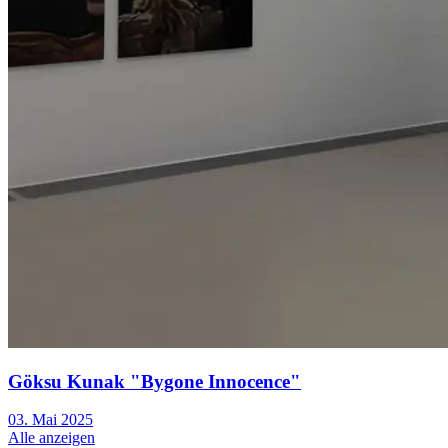
Göksu Kunak "Bygone Innocence"
03. Mai 2025
Alle anzeigen