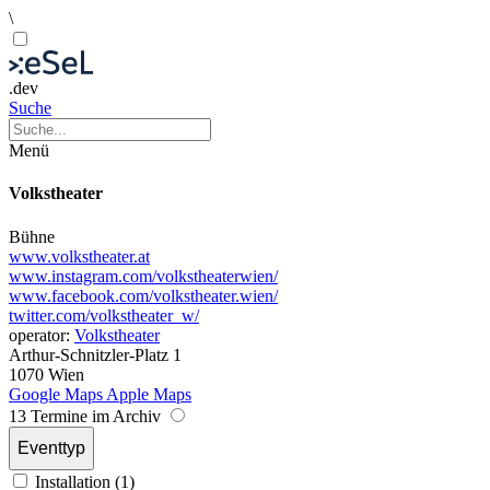
\
.dev
Suche
Menü
Volkstheater
Bühne
www.volkstheater.at
www.instagram.com/volkstheaterwien/
www.facebook.com/volkstheater.wien/
twitter.com/volkstheater_w/
operator:
Volkstheater
Arthur-Schnitzler-Platz 1
1070 Wien
Google Maps
Apple Maps
13 Termine im Archiv
Eventtyp
Installation (1)