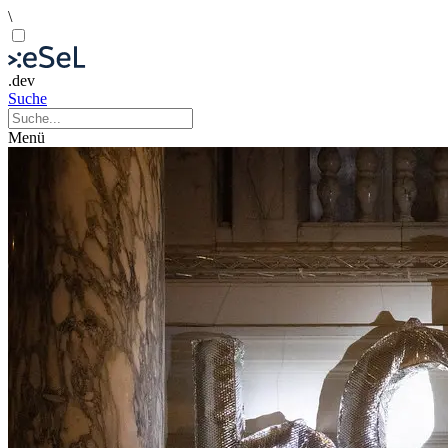
\
.dev
Suche
Menü