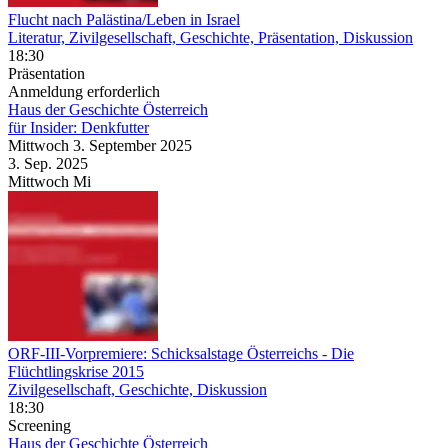
Flucht nach Palästina/Leben in Israel
Literatur, Zivilgesellschaft, Geschichte, Präsentation, Diskussion
18:30
Präsentation
Anmeldung erforderlich
Haus der Geschichte Österreich
für Insider: Denkfutter
Mittwoch
3. September
2025
3. Sep.
2025
Mittwoch
Mi
ORF-III-Vorpremiere: Schicksalstage Österreichs
- Die
Flüchtlingskrise 2015
Zivilgesellschaft, Geschichte, Diskussion
18:30
Screening
Haus der Geschichte Österreich