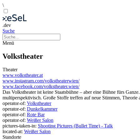
\
.dev
Suche
Menü
Volkstheater
Theater
www.volkstheater.at
www.instagram.com/volkstheaterwien/
www.facebook.com/volkstheater.wien/
Das Volkstheater ist keine Staatsbühne – aber eine Bühne fürs Ganze. 
multiperspektivisch. Große Stoffe treffen auf neue Stimmen, Theorie 
operator-of:
Volkstheater
operator-of:
Dunkelkammer
operator-of:
Rote Bar
operator-of:
Weißer Salon
pictures-taken-in:
Shooting Pictures (Bullet Time) - Talk
located-at:
Weißer Salon
Standorte