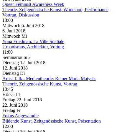
Queer-Feminist Awareness Week
Theorie, Zeitgenössische Kunst, Workshop, Performance,
Vortrag, Diskussion
13:00
Mittwoch
6. Juni
2018
6. Juni
2018
Mittwoch
Mi
Yona Friedman: La Ville Spatiale
Urbanismus, Architektur, Vortrag
11:00
Seminarraum 2
Dienstag
12. Juni
2018
12. Juni
2018
Dienstag
Di
Artist Talk - Medientheorie: Reiner Maria Matysik
Theorie, Zeitgenössische Kunst, Vortrag
13:45
Hörsaal 1
Freitag
22. Juni
2018
22. Juni
2018
Freitag
Fr
Fokus Angewandte
Bildende Kunst, Zeitgenössische Kunst, Präsentation
12:00
Dienstag
26. Juni
2018