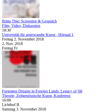
Britta Thie: Screening & Gespräch
Film, Video, Diskussion
18:30
Universität für angewandte Kunst
, Hörsaal 1
Freitag
2. November
2018
2. Nov.
2018
Freitag
Fr
Forgotten Dreams in Foreign Lands: Legacy of '68
Theorie, Zeitgenössische Kunst, Konferenz
16:00
Lichthof B
Samstag
3. November
2018