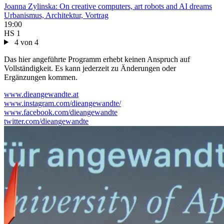
Joanna Zylinska: On creative computers, art robots and AI dreams
Urbanismus, Architektur, Vortrag
19:00
HS 1
4 von 4
Das hier angeführte Programm erhebt keinen Anspruch auf
Vollständigkeit. Es kann jederzeit zu Änderungen oder
Ergänzungen kommen.
www.dieangewandte.at
www.instagram.com/dieangewandte/
www.facebook.com/dieangewandte
twitter.com/dieangewandte