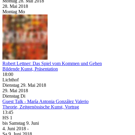
Montag
28. Mai
2018
28. Mai
2018
Montag
Mo
Robert Lettner: Das Spiel vom Kommen und Gehen
Bildende Kunst, Präsentation
18:00
Lichthof
Dienstag
29. Mai
2018
29. Mai
2018
Dienstag
Di
Guest Talk - María Antonia González Valerio
Theorie, Zeitgenössische Kunst, Vortrag
13:45
HS 1
bis
Samstag
9. Juni
4. Juni
2018
-
Sa
9. Juni
2018