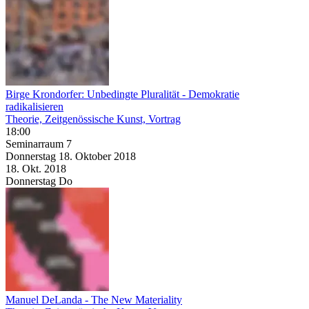
Birge Krondorfer: Unbedingte Pluralität - Demokratie
radikalisieren
Theorie, Zeitgenössische Kunst, Vortrag
18:00
Seminarraum 7
Donnerstag
18. Oktober
2018
18. Okt.
2018
Donnerstag
Do
Manuel DeLanda - The New Materiality