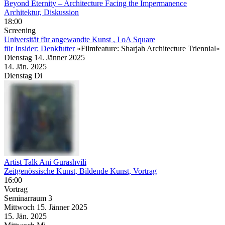
Beyond Eternity – Architecture Facing the Impermanence
Architektur, Diskussion
18:00
Screening
Universität für angewandte Kunst
, I oA Square
für Insider: Denkfutter
»Filmfeature: Sharjah Architecture Triennial«
Dienstag
14. Jänner
2025
14. Jän.
2025
Dienstag
Di
Artist Talk Ani Gurashvili
Zeitgenössische Kunst, Bildende Kunst, Vortrag
16:00
Vortrag
Seminarraum 3
Mittwoch
15. Jänner
2025
15. Jän.
2025