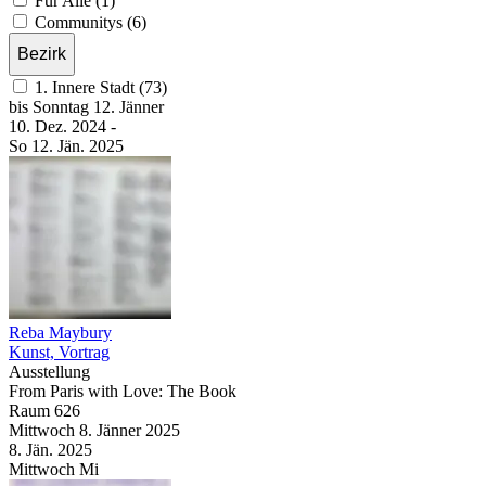
Für Alle (1)
Communitys (6)
Bezirk
1. Innere Stadt (73)
bis
Sonntag
12. Jänner
10. Dez.
2024
-
So
12. Jän.
2025
Reba Maybury
Kunst, Vortrag
Ausstellung
From Paris with Love: The Book
Raum 626
Mittwoch
8. Jänner
2025
8. Jän.
2025
Mittwoch
Mi