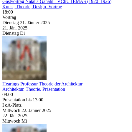
Gastvortrag Natalia Ganahl
- VChUTEMAS (1920–1926)
Kunst, Theorie, Design, Vortrag
18:00
Vortrag
Dienstag
21. Jänner
2025
21. Jän.
2025
Dienstag
Di
Hearings Professur Theorie der Architektur
Architektur, Theorie, Präsentation
09:00
Präsentation
bis 13:00
I oA-Platz
Mittwoch
22. Jänner
2025
22. Jän.
2025
Mittwoch
Mi