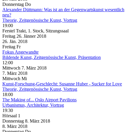
Donnerstag
Do
Alexander Düttmann: Was ist an der Gegenwartskunst wesentlich
neu?
Theorie, Zeitgenössische Kunst, Vortrag
19:00
Ferstel Trakt, 1. Stock, Sitzungssaal
Freitag
26. Jänner
2018
26. Jän.
2018
Freitag
Fr
Fokus Angewandte
Bildende Kunst, Zeitgenössische Kunst, Präsentation
12:00
Mittwoch
7. März
2018
7. März
2018
Mittwoch
Mi
Kunst-Forschung-Geschlecht: Susanne Huber - Sucker for Love
Theorie, Zeitgenössische Kunst, Vortrag
18:00
The Making of... Oslo Airport Pavilions
Urbanismus, Architektur, Vortrag
19:30
Hörsaal 1
Donnerstag
8. März
2018
8. März
2018
Donnerstag
Do