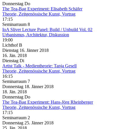
Donnerstag
Do
The Tea-Bag Experiment: Elisabeth Schäfer
Theorie, Zeitgenössische Kunst, Vortrag
17:15
Seminarraum 8
IoA Sliver Lecture Panel: Build / Unbuild Vol. 02
Urbanismus, Architektur, Diskussion
19:00
Lichthof B
Dienstag
16. Jänner
2018
16. Jän.
2018
Dienstag
Di
Artist Talk - Medientheorie: Tanja Gesell
Theorie, Zeitgenössische Kunst, Vortrag
16:15
Seminarraum 7
Donnerstag
18. Jänner
2018
18. Jän.
2018
Donnerstag
Do
The Tea-Bag Experiment: Hans-Jörg Rheinberger
Theorie, Zeitgenössische Kunst, Vortrag
17:15
Seminarraum 2
Donnerstag
25. Jänner
2018
25. Jän.
2018