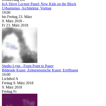
IoA Sliver Lecture Panel: New Kids on the Block
Urbanismus, Architektur, Vortrag
19:00
bis
Freitag
23. März
9. März
2018
-
Fr
23. März
2018
Studio Lynn - From Point to Paper
Bildende Kunst, Zeitgenössische Kunst, Eröffnung
16:00
Lichthof A
Freitag
9. März
2018
9. März
2018
Freitag
Fr