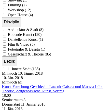
Showing (1)
Führung (2)
Workshop (12)
Open House (4)
Disziplin
Architektur & Stadt (8)
Bildende Kunst (120)
Darstellende Kunst (1)
Film & Video (5)
Fotografie & Design (1)
Gesellschaft & Theorie (85)
Bezirk
1. Innere Stadt (185)
Mittwoch
10. Jänner
2018
10. Jän.
2018
Mittwoch
Mi
Kunst-Forschung-Geschlecht: Luzenir Caixeta und Marissa Lôbo
Theorie, Zeitgenössische Kunst, Vortrag
18:00
Seminarraum 8
Donnerstag
11. Jänner
2018
11. Jän.
2018